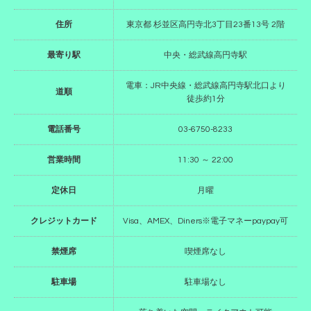
住所
東京都 杉並区高円寺北3丁目23番13号 2階
最寄り駅
中央・総武線高円寺駅
電車：JR中央線・総武線高円寺駅北口より
道順
徒歩約1分
電話番号
03-6750-8233
営業時間
11:30 ～ 22:00
定休日
月曜
クレジットカード
Visa、AMEX、Diners※電子マネーpaypay可
禁煙席
喫煙席なし
駐車場
駐車場なし