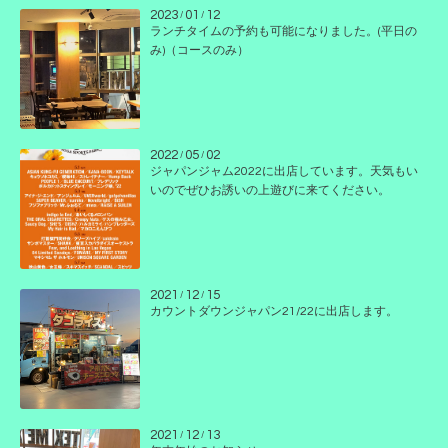
2023
01
12
/
/
ランチタイムの予約も可能になりました。(平日の
み)（コースのみ）
2022
05
02
/
/
ジャパンジャム2022に出店しています。天気もい
いのでぜひお誘いの上遊びに来てください。
2021
12
15
/
/
カウントダウンジャパン21/22に出店します。
2021
12
13
/
/