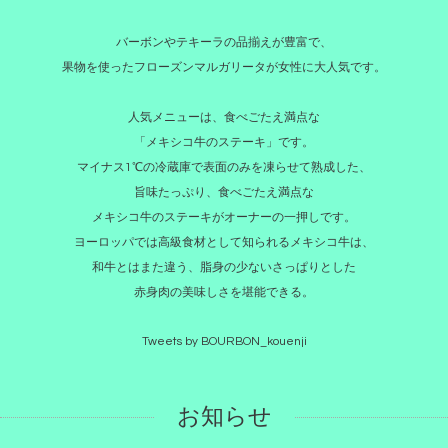
バーボンやテキーラの品揃えが豊富で、
果物を使ったフローズンマルガリータが女性に大人気です。
人気メニューは、食べごたえ満点な
「メキシコ牛のステーキ」です。
マイナス1℃の冷蔵庫で表面のみを凍らせて熟成した、
旨味たっぷり、食べごたえ満点な
メキシコ牛のステーキがオーナーの一押しです。
ヨーロッパでは高級食材として知られるメキシコ牛は、
和牛とはまた違う、脂身の少ないさっぱりとした
赤身肉の美味しさを堪能できる。
Tweets by BOURBON_kouenji
お知らせ