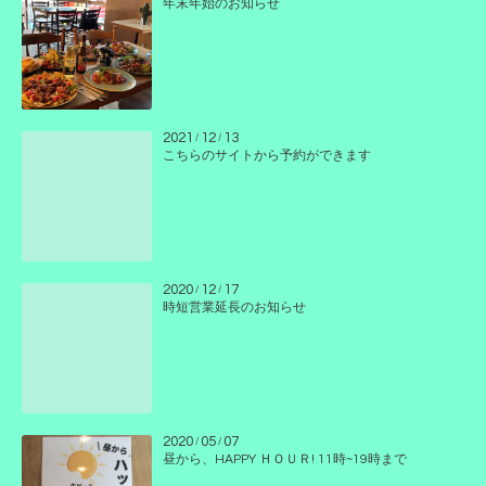
年末年始のお知らせ
2021
12
13
/
/
こちらのサイトから予約ができます
2020
12
17
/
/
時短営業延長のお知らせ
2020
05
07
/
/
昼から、HAPPY ＨＯＵＲ! 11時~19時まで