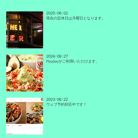
2025
06
02
/
/
現在の定休日は月曜日となります。
2024
06
27
/
/
Paypayがご利用いただけます。
2023
06
22
/
/
ウェブ予約対応中です！