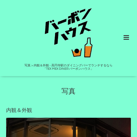
写真 > 内観＆外観 - 高円寺駅のダイニングバーでランチするなら
「TEX MEX DINER バーボンハウス」
写真
内観＆外観